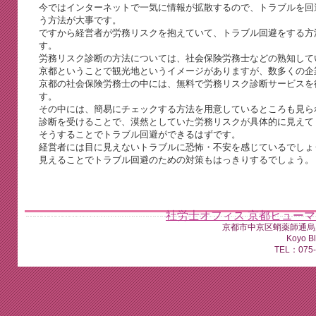
今ではインターネットで一気に情報が拡散するので、トラブルを回
う方法が大事です。
ですから経営者が労務リスクを抱えていて、トラブル回避をする方
す。
労務リスク診断の方法については、社会保険労務士などの熟知して
京都ということで観光地というイメージがありますが、数多くの企
京都の社会保険労務士の中には、無料で労務リスク診断サービスを
す。
その中には、簡易にチェックする方法を用意しているところも見ら
診断を受けることで、漠然としていた労務リスクが具体的に見えて
そうすることでトラブル回避ができるはずです。
経営者には目に見えないトラブルに恐怖・不安を感じているでしょ
見えることでトラブル回避のための対策もはっきりするでしょう。
社労士オフィス 京都ヒュー
京都市中京区蛸薬師通烏
Koyo B
TEL：075-