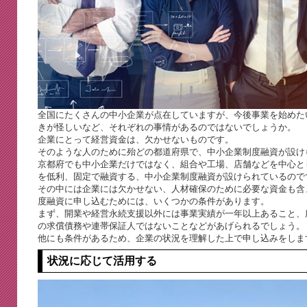
全国にたくさんの中小企業が点在していますが、今後事業を始めた
きが怪しいなど、それぞれの事情があるのではないでしょうか。
企業にとって経営資金は、欠かせないものです。
そのような人のために殆どの都道府県で、中小企業制度融資が設け
京都府でも中小企業だけではなく、組合や工場、店舗などを中心と
を低利、固定で融資する、中小企業制度融資が設けられているので
その中には企業には欠かせない、人材確保のために必要な資金も含
度融資に申し込むためには、いくつかの条件があります。
まず、開業や経営永続支援以外には事業実績が一年以上あること、
の求償債務や連帯保証人ではないことなどがあげられるでしょう。
他にも条件があるため、企業の状況を理解した上で申し込みをしま
状況に応じて活用する