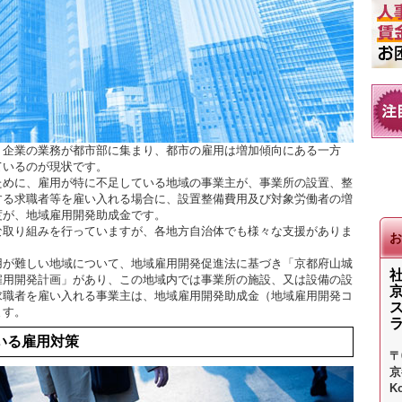
、企業の業務が都市部に集まり、都市の雇用は増加傾向にある一方
ているのが現状です。
ために、雇用が特に不足している地域の事業主が、事業所の設置、整
する求職者等を雇い入れる場合に、設置整備費用及び対象労働者の増
度が、地域雇用開発助成金です。
な取り組みを行っていますが、各地方自治体でも様々な支援がありま
お
用が難しい地域について、地域雇用開発促進法に基づき「京都府山城
雇用開発計画」があり、この地域内では事業所の施設、又は設備の設
求職者を雇い入れる事業主は、地域雇用開発助成金（地域雇用開発コ
ます。
いる雇用対策
〒
京
K