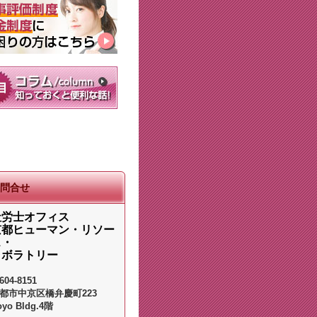
問合せ
社労士オフィス
京都ヒューマン・リソー
ス・
ラボラトリー
604-8151
都市中京区橋弁慶町223
oyo Bldg.4階