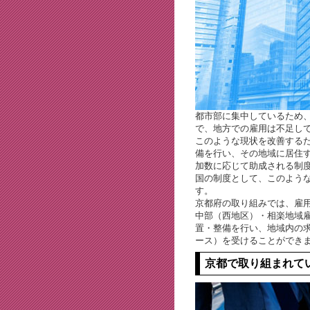
都市部に集中しているため
で、地方での雇用は不足し
このような現状を改善する
備を行い、その地域に居住
加数に応じて助成される制
国の制度として、このよう
す。
京都府の取り組みでは、雇
中部（西地区）・相楽地域
置・整備を行い、地域内の
ース）を受けることができ
京都で取り組まれて