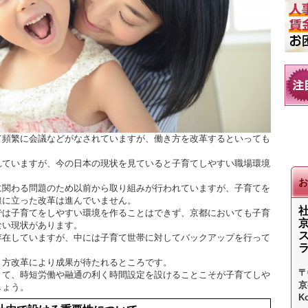
て頻繁に会議などがなされていますが、働き方を改革するといっても
れていますが、今の日本の現状を見ていると子育てしやすい職場環境
お
に関わる問題のため以前から取り組みが行われていますが、子育てを
線に立った改革は進んでいません。
では子育てをしやすい環境を作ることはできず、京都においても子育
ない現状があります。
存在していますが、中には子育て世帯に対してバックアップを行って
き方改革により成果が待たれるところです。
〒
くて、時短労働や融通の利く時間設定を設けることこそが子育てしや
京
しょう。
K