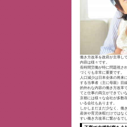
働き方改革を政府が主導し
内容は様々です。
長時間労働が特に問題視さ
づくりも非常に重要です。
人口減少は日本全体の将来
する当事者（主に母親）目
的外れな内容の働き方改革
てと仕事の両立ができてい
京都には様々な会社が多数
いる会社もあります。
しかしまだまだ少なく、働
産休や育児休暇だけではな
すい働き方改革に繋がるで