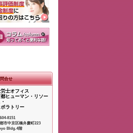
問合せ
社労士オフィス
京都ヒューマン・リソー
ス・
ラボラトリー
604-8151
都市中京区橋弁慶町223
oyo Bldg.4階