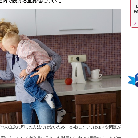
社内で設ける重要性について
TE
F
メ
ぞれの企業に即した方法ではないため、会社によっては様々な問題が