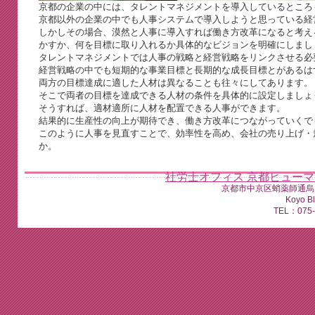
京都の企業の中には、タレントマネジメントを導入しているところ
京都以外の企業の中でも人事システムで導入しようと思っている経
しかしその場合、漠然と人事に導入すれば働き方改革になると考え
かすか、何を目標に取り入れるか具体的なビジョンを明確にしまし
タレントマネジメントでは人事の戦略と経営戦略をリンクさせる必
経営戦略の中でも短期的な事業目標と長期的な成長目標とがあるは
両方の目標達成に適した人材は異なることも往々にしてあります。
そこで両者の目標を達成できる人材の条件を具体的に設定しましょ
そうすれば、適材適所に人材を配置できる人事ができます。
結果的に生産性の向上が期待でき、働き方改革につながっていくで
このように人事を見直すことで、効率性を高め、会社の売り上げ・
か。
社労士オフィス 京都ヒュー
京都市中京区蛸薬師通烏
Koyo B
TEL：075-